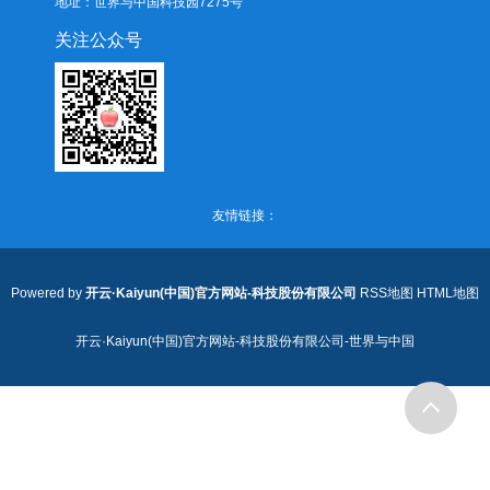
地址：世界与中国科技园7275号
关注公众号
友情链接：
Powered by
开云·Kaiyun(中国)官方网站-科技股份有限公司
RSS地图
HTML地图
开云·Kaiyun(中国)官方网站-科技股份有限公司-世界与中国