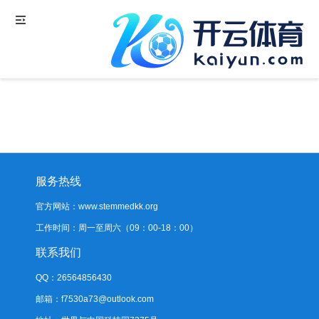
服务热线
官方网站：www.stemmedkk.org
工作时间：周一至周六（09：00-18：00）
联系我们
QQ：26564856430
邮箱：f7530a73@outlook.com